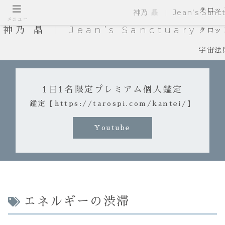
タロッ
神乃 晶 ｜ Jean’s Sanct
メニュー
神乃 晶 ｜ Jean’s Sanctuary
タロッ
宇宙法
1日1名限定プレミアム個人鑑定
鑑定【https://tarospi.com/kantei/】
Youtube
エネルギーの渋滞