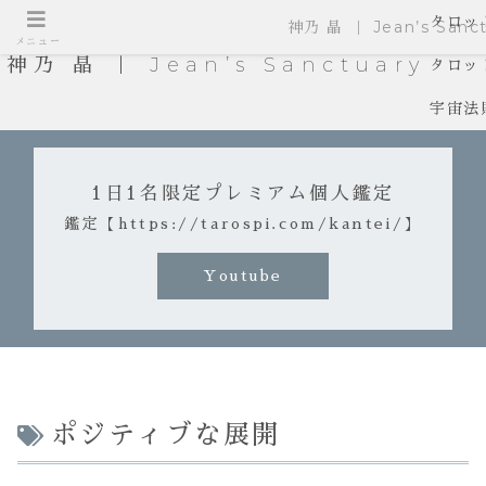
タロッ
神乃 晶 ｜ Jean’s Sanct
メニュー
神乃 晶 ｜ Jean’s Sanctuary
タロッ
宇宙法
1日1名限定プレミアム個人鑑定
鑑定【https://tarospi.com/kantei/】
Youtube
ポジティブな展開