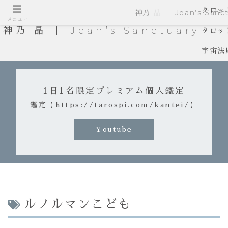
タロッ
神乃 晶 ｜ Jean’s Sanct
メニュー
神乃 晶 ｜ Jean’s Sanctuary
タロッ
宇宙法
1日1名限定プレミアム個人鑑定
鑑定【https://tarospi.com/kantei/】
Youtube
ルノルマンこども