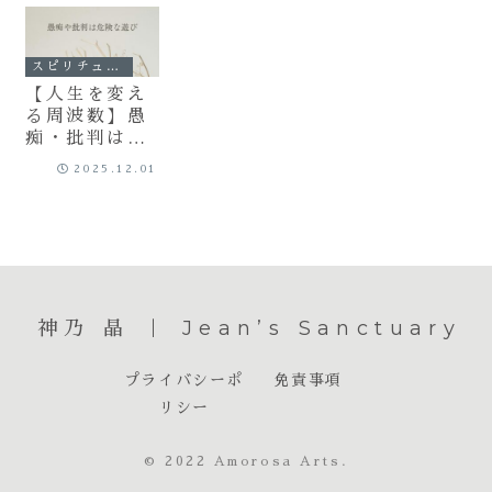
スピリチュアル
【人生を変え
る周波数】愚
痴・批判はな
ぜ危険？「低
2025.12.01
層の意識の遊
び」を卒業
し、人生のス
テージを上げ
る会話の選び
方
神乃 晶 ｜ Jean’s Sanctuary
プライバシーポ
免責事項
リシー
© 2022 Amorosa Arts.