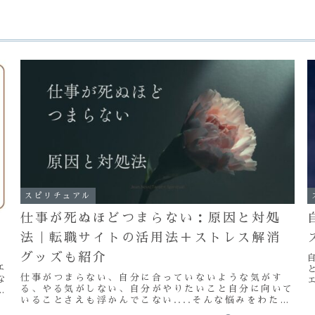
スピリチュアル
仕事が死ぬほどつまらない：原因と対処
法｜転職サイトの活用法＋ストレス解消
グッズも紹介
エ
仕事がつまらない、自分に合っていないような気がす
な
る、やる気がしない、自分がやりたいこと自分に向いて
ン
いることさえも浮かんでこない....そんな悩みをわたく
探
しも長年抱えていました。これらの感情の奥には、ター
あ