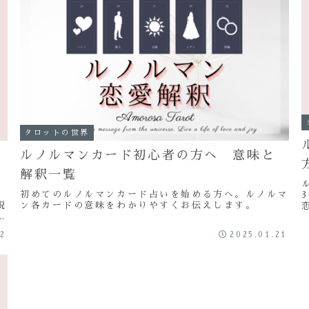
タロットの世界
ルノルマンカード初心者の方へ 意味と
解釈一覧
、
初めてのルノルマンカード占いを始める方へ。ルノルマ
脱
ン各カードの意味をわかりやすくお伝えします。
開
放
02
2025.01.21
未