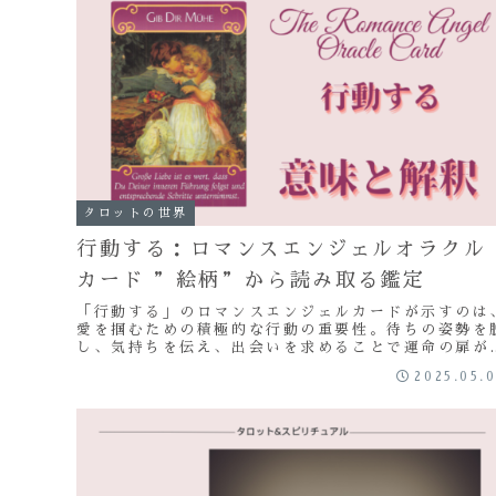
タロットの世界
行動する：ロマンスエンジェルオラクル
カード ”絵柄”から読み取る鑑定
「行動する」のロマンスエンジェルカードが示すのは
愛を掴むための積極的な行動の重要性。待ちの姿勢を
し、気持ちを伝え、出会いを求めることで運命の扉が
きます。天使たちがあなたの勇気を後押し。恐れを手
2025.05.
し、心に従って一歩踏み出すことで、素晴らしい愛の
来を創造しましょう。