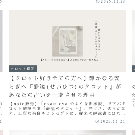
15
2025.12.23
ニングポイントが隠されています。そのサインを生かし
れ
ワクワクした人生を進んでいきましょう！
タロット鑑定
【タロット好き全ての方へ】静かなる安
セ
らぎへ『静謐(せいひつ)のタロット』が
あなたの占いを一変させる理由
師
【note販売】「evam eva のような世界観」で学ぶタ
徹
ロット解説全集『静謐のタロット』。静けさ、柔らかな
光、上質な余白をコンセプトに、従来の解説書にはない
度
心地よさで、あなたの本質と対話します。1枚500円か
01
2025.11.24
ら購入可能。