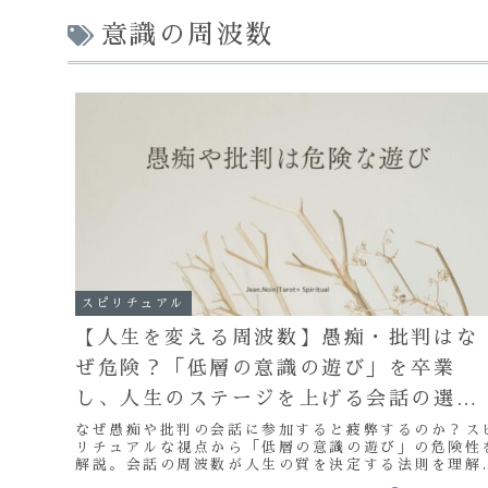
意識の周波数
スピリチュアル
【人生を変える周波数】愚痴・批判はな
ぜ危険？「低層の意識の遊び」を卒業
し、人生のステージを上げる会話の選び
方
なぜ愚痴や批判の会話に参加すると疲弊するのか？ス
リチュアルな視点から「低層の意識の遊び」の危険性
解説。会話の周波数が人生の質を決定する法則を理解
し、ネガティブな話題から距離を置き、人生のステー