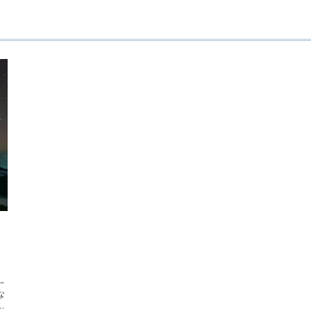
ー
な
し