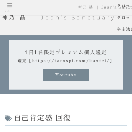
タロッ
神乃 晶 ｜ Jean’s Sanct
メニュー
神乃 晶 ｜ Jean’s Sanctuary
タロッ
宇宙法
1日1名限定プレミアム個人鑑定
鑑定【https://tarospi.com/kantei/】
Youtube
自己肯定感 回復