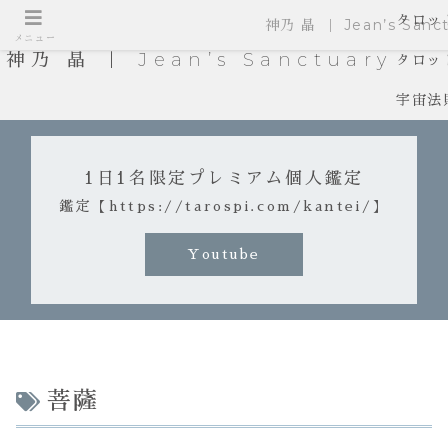
タロッ
神乃 晶 ｜ Jean’s Sanct
メニュー
神乃 晶 ｜ Jean’s Sanctuary
タロッ
宇宙法
1日1名限定プレミアム個人鑑定
鑑定【https://tarospi.com/kantei/】
Youtube
菩薩