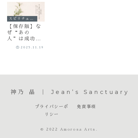
スピリチュアル
【保存版】な
ぜ“あの
人”は成功し
て見えるの？
2025.11.19
自己愛性人格
障害（NPD）
に支配された
あなたへ伝え
たい真実
神乃 晶 ｜ Jean’s Sanctuary
プライバシーポ
免責事項
リシー
© 2022 Amorosa Arts.