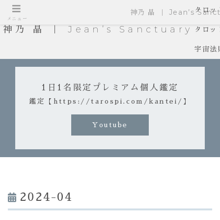
タロッ
神乃 晶 ｜ Jean’s Sanct
メニュー
神乃 晶 ｜ Jean’s Sanctuary
タロッ
宇宙法
1日1名限定プレミアム個人鑑定
鑑定【https://tarospi.com/kantei/】
Youtube
2024-04