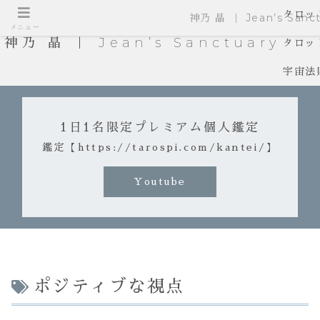
タロッ
神乃 晶 ｜ Jean’s Sanct
メニュー
神乃 晶 ｜ Jean’s Sanctuary
タロッ
宇宙法
1日1名限定プレミアム個人鑑定
鑑定【https://tarospi.com/kantei/】
Youtube
ポジティブな視点