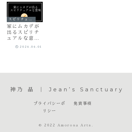
スピリチュアル
家にムカデが
出るスピリチ
ュアルな意味
とは？毘沙門
2026.06.01
天の使いが告
げる金運・人
生の転機と正
しい対策
神乃 晶 ｜ Jean’s Sanctuary
プライバシーポ
免責事項
リシー
© 2022 Amorosa Arts.