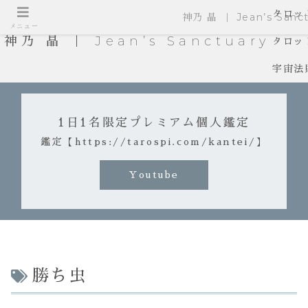
タロッ
神乃 晶 ｜ Jean’s Sanct
メニュー
神乃 晶 ｜ Jean’s Sanctuary
タロッ
宇宙法
1日1名限定プレミアム個人鑑定
鑑定【https://tarospi.com/kantei/】
Youtube
勝ち虫