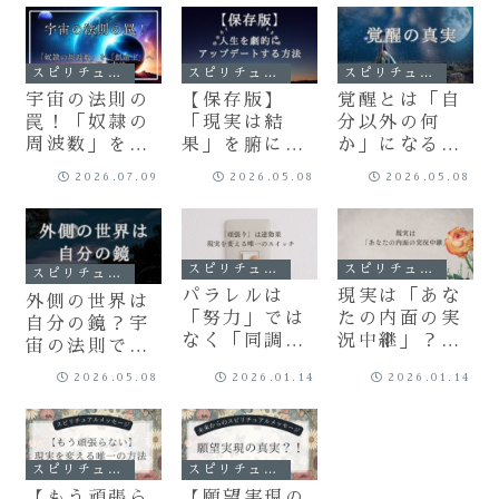
スピリチュアル
スピリチュアル
スピリチュアル
宇宙の法則の
【保存版】
覚醒とは「自
罠！「奴隷の
「現実は結
分以外の何
周波数」を
果」を腑に落
か」になるこ
「創造主」へ
とす3つの教
とではない。
2026.07.09
2026.05.08
2026.05.08
ひっくり返す
え｜周波数を
本来の周波数
方法
変えて人生を
へ還る旅
劇的にアップ
デートする方
スピリチュアル
スピリチュアル
スピリチュアル
法
パラレルは
現実は「あな
外側の世界は
「努力」では
たの内面の実
自分の鏡？宇
なく「同調」
況中継」？周
宙の法則で読
で移動する。
波数のズレを
み解く「周波
2026.05.08
2026.01.14
2026.01.14
世界線を変え
教えるモニタ
数」の秘密と
る唯一のスイ
ーの活用術
覚醒への最短
ッチ
ルート
スピリチュアル
スピリチュアル
【もう頑張ら
【願望実現の