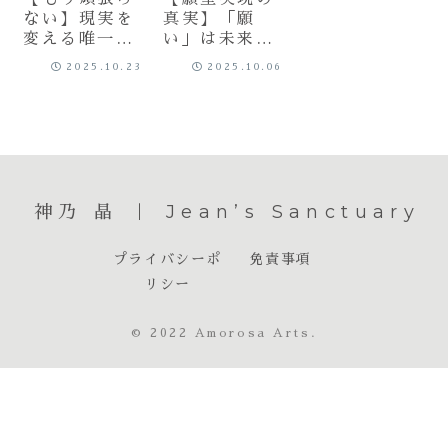
ない】現実を
真実】「願
変える唯一の
い」は未来の
方法は「行
あなたからの
2025.10.23
2025.10.06
動」ではなく
メッセージで
「波動」！恋
ある
愛・お金・健
康を引き寄せ
る”最高の周
波数”の創り
方
神乃 晶 ｜ Jean’s Sanctuary
プライバシーポ
免責事項
リシー
© 2022 Amorosa Arts.