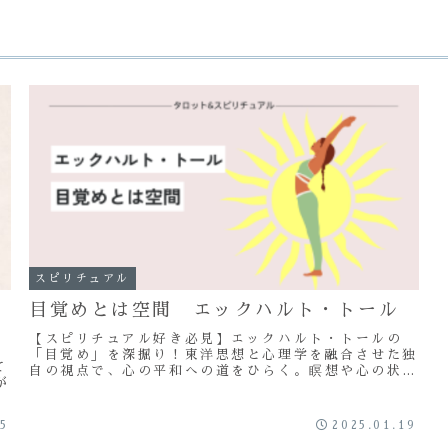
スピリチュアル
目覚めとは空間 エックハルト・トール
【スピリチュアル好き必見】エックハルト・トールの
「目覚め」を深掘り！東洋思想と心理学を融合させた独
て
自の視点で、心の平和への道をひらく。瞑想や心の状態
が
など、具体的な方法も解説。
す
25
2025.01.19
伝