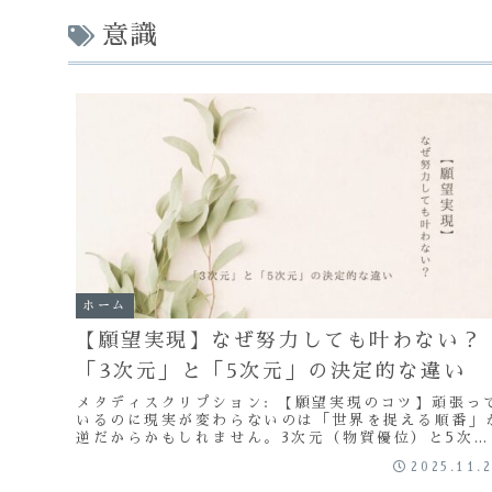
意識
ホーム
【願望実現】なぜ努力しても叶わない？
「3次元」と「5次元」の決定的な違い
メタディスクリプション: 【願望実現のコツ】頑張っ
いるのに現実が変わらないのは「世界を捉える順番」
逆だからかもしれません。3次元（物質優位）と5次元
（意識優位）の違い、アバターや海に例えた分かりや
2025.11.
い解説で、引き寄せが加速する「意識の使い道」をお
えします。