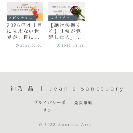
スピリチュアル
スピリチュアル
2026年は「目
【絶対後悔す
に見えない世
る】「魂が覚
界が、目に見
醒した人」唯
える現実を静
一の真実
2026.01.01
2025.12.11
かに追い越す
年」
神乃 晶 ｜ Jean’s Sanctuary
プライバシーポ
免責事項
リシー
© 2022 Amorosa Arts.