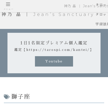
タロッ
神乃 晶 ｜ Jean’s Sanct
メニュー
神乃 晶 ｜ Jean’s Sanctuary
タロッ
宇宙法
1日1名限定プレミアム個人鑑定
鑑定【https://tarospi.com/kantei/】
Youtube
獅子座