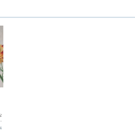
。
な
係
ル
14