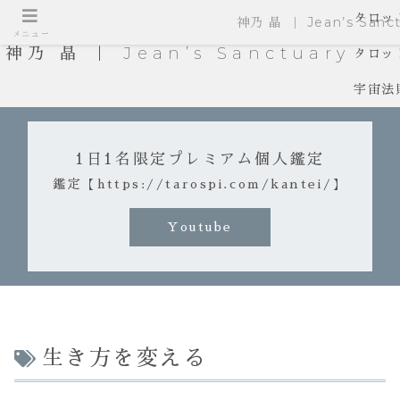
タロッ
神乃 晶 ｜ Jean’s Sanct
メニュー
神乃 晶 ｜ Jean’s Sanctuary
タロッ
宇宙法
1日1名限定プレミアム個人鑑定
鑑定【https://tarospi.com/kantei/】
Youtube
生き方を変える