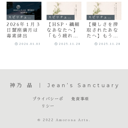
スピリチュアル
スピリチュアル
スピリチュアル
2026年１月３
【HSP・繊細
【優しさを搾
日蟹座満月は
なあなたへ】
取されたあな
毒素排出
「もう疲れ
たへ】もう
た…」が示
「都合の良い
2026.01.03
2025.11.28
2025.11.28
す、次の人生
人」は卒業！
の扉。長年
自分を取り戻
「いい人」を
す再構築（リ
卒業し、自分
ビルド）の法
の人生を取り
則
戻す方法
神乃 晶 ｜ Jean’s Sanctuary
プライバシーポ
免責事項
リシー
© 2022 Amorosa Arts.