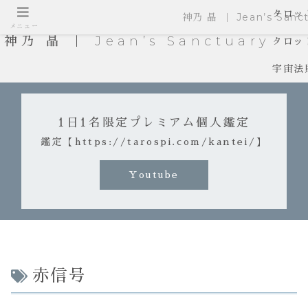
タロッ
神乃 晶 ｜ Jean’s Sanct
メニュー
神乃 晶 ｜ Jean’s Sanctuary
タロッ
宇宙法
1日1名限定プレミアム個人鑑定
鑑定【https://tarospi.com/kantei/】
Youtube
赤信号