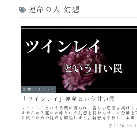
運命の人 幻想
恋愛×ツインレイ
「ツインレイ」運命という甘い罠
ツインレイという言葉に縛られ、苦しい恋愛を続けて
ませんか？運命の絆という幻想を終わらせ、自分軸を
り戻すための視点を解説します。執着を手放し、本当
自立へと向かうためのメッセージ。
2026.06.