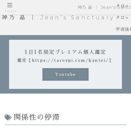
タロッ
神乃 晶 ｜ Jean’s Sanct
メニュー
神乃 晶 ｜ Jean’s Sanctuary
タロッ
宇宙法
1日1名限定プレミアム個人鑑定
鑑定【https://tarospi.com/kantei/】
Youtube
関係性の停滞