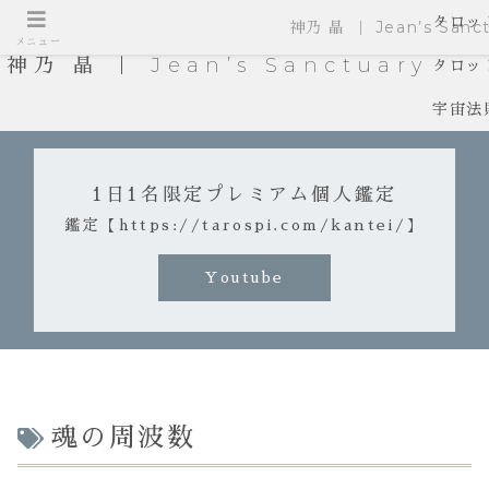
タロッ
神乃 晶 ｜ Jean’s Sanct
メニュー
神乃 晶 ｜ Jean’s Sanctuary
タロッ
宇宙法
1日1名限定プレミアム個人鑑定
鑑定【https://tarospi.com/kantei/】
Youtube
魂の周波数