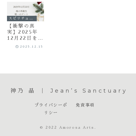
スピリチュアル
【衝撃の真
実】2025年
12月22日を逃
すと一生後悔
2025.12.15
する！もう戻
らない人生
を、最後まで
生き切る日。
「魂の再誕
生」唯一のゲ
ートを最速で
神乃 晶 ｜ Jean’s Sanctuary
開ける方法
プライバシーポ
免責事項
リシー
© 2022 Amorosa Arts.