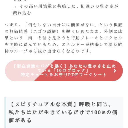
→ その高い周波数に共鳴した、桁違いの豊かさが
流れ込む
つまり、「何もしない自分には価値がない」という根底
の無価値感（エゴの誤解）を握りしめたまま、外側に成
果という「肉」を付け足そうと行動ブレーキとアクセル
を同時に踏んでいるため、エネルギーが枯渇して現状維
持のループから抜け出せなくなるのです。
【潜在意識のバグを暴く】あなたの豊かさを止め
ている「10のブロック」
特定チャート＆お守りPDFワークシート
【スピリチュアルな本質】呼吸と同じ。
私たちはただ生きているだけで100%の価
値がある