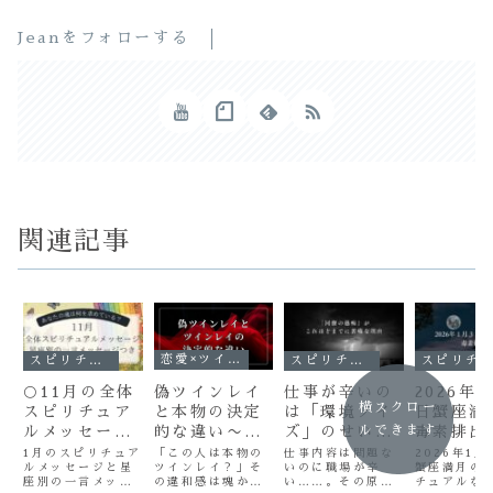
Jeanをフォローする
関連記事
恋愛×ツインレイ
スピリチュアル
スピリチュアル
スピリチュアル
偽ツインレイ
🌕11月の全体
仕事が辛いの
2026年
横スクロー
と本物の決定
スピリチュア
は「環境ノイ
日蟹座満
的な違い〜あ
ルできます
ルメッセージ
ズ」のせいか
毒素排出
なたの違和感
｜星座別の一
も！？感受性
「この人は本物の
1月のスピリチュア
仕事内容は問題な
2026年1月
ツインレイ？」そ
ルメッセージと星
いのに職場が辛
蟹座満月の
は魂のサイ
言メッセージ
が高い人が自
の違和感は魂から
座別の一言メッセ
い……。その原因
チュアルな
ン〜
つき
分を守り、次