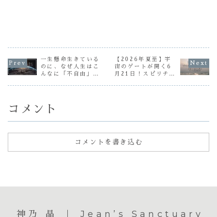
一生懸命生きている
【2026年夏至】宇
のに、なぜ人生はこ
宙のゲートが開く6
んなに「不自由」な
月21日！スピリチュ
のか？｜引き寄せの
アルな意味と具現化
法則のポイントは
力を高める過ごし方
「目覚め」にあった
コメント
コメントを書き込む
神乃 晶 ｜ Jean’s Sanctuary