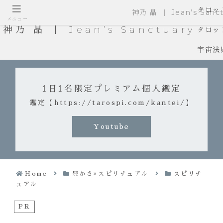
タロッ
神乃 晶 ｜ Jean’s Sanct
メニュー
神乃 晶 ｜ Jean’s Sanctuary
タロッ
宇宙法
1日1名限定プレミアム個人鑑定
鑑定【https://tarospi.com/kantei/】
Youtube
Home
豊かさ×スピリチュアル
スピリチ
ュアル
PR