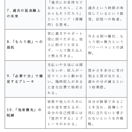
「過去にお金持ちで
なかったから、これ
過去という時間が実
7. 過去の延長線上
からもそうだろう」
在しているという錯
の未来
というリニア（直線
覚。記憶への執着。
的）な思考。
常に裏方やサポート
与える側＝優位、も
役に回りたがる。他
8.「もらう側」への
らう側＝無力という
人に助けてと言え
抵抗
パワーバランスの誤
ず、一人で抱え込ん
解。
で燃え尽きる。
支払いや生活には困
らないが、収入が一
豊かさを余分に受け
9.「必要十分」で満
定ラインから動かな
取ると罰が当たる、
足するブレーキ
い。臨時収入がある
誰かの分が減るとい
と急な出費で相殺さ
う枯渇感。
れる。
家族や他人のために
自分が源泉であるこ
はお金を使えるが、
とを忘れ、我慢して
10.「他者優先」の
自分の自己投資には
役に立たないと愛さ
呪縛
「贅沢すぎる」とブ
れないという生存戦
レーキがかかる。
略。