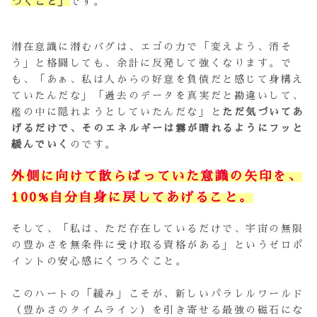
づくこと」
です。
潜在意識に潜むバグは、エゴの力で「変えよう、消そ
う」と格闘しても、余計に反発して強くなります。で
も、「あぁ、私は人からの好意を負債だと感じて身構え
ていたんだな」「過去のデータを真実だと勘違いして、
檻の中に隠れようとしていたんだな」と
ただ気づいてあ
げるだけで、そのエネルギーは霧が晴れるようにフッと
緩んでいく
のです。
外側に向けて散らばっていた意識の矢印を、
100%自分自身に戻してあげること。
そして、「私は、ただ存在しているだけで、宇宙の無限
の豊かさを無条件に受け取る資格がある」というゼロポ
イントの安心感にくつろぐこと。
このハートの「緩み」こそが、新しいパラレルワールド
（豊かさのタイムライン）を引き寄せる最強の磁石にな