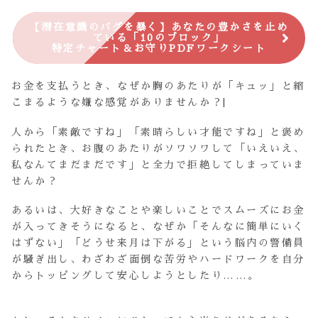
【潜在意識のバグを暴く】あなたの豊かさを止め
ている「10のブロック」
特定チャート＆お守りPDFワークシート
お金を支払うとき、なぜか胸のあたりが「キュッ」と縮
こまるような嫌な感覚がありませんか？|
人から「素敵ですね」「素晴らしい才能ですね」と褒め
られたとき、お腹のあたりがソワソワして「いえいえ、
私なんてまだまだです」と全力で拒絶してしまっていま
せんか？
あるいは、大好きなことや楽しいことでスムーズにお金
が入ってきそうになると、なぜか「そんなに簡単にいく
はずない」「どうせ来月は下がる」という脳内の警備員
が騒ぎ出し、わざわざ面倒な苦労やハードワークを自分
からトッピングして安心しようとしたり……。