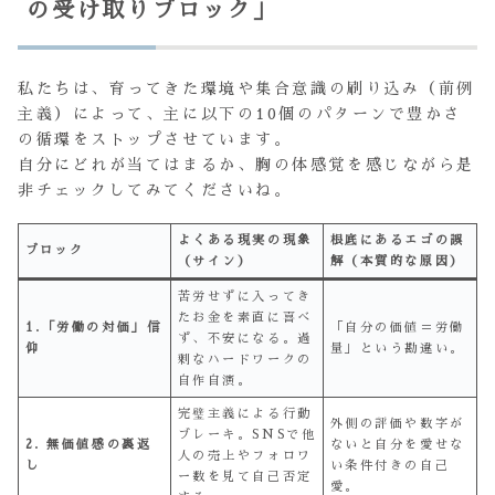
の受け取りブロック」
私たちは、育ってきた環境や集合意識の刷り込み（前例
主義）によって、主に以下の10個のパターンで豊かさ
の循環をストップさせています。
自分にどれが当てはまるか、胸の体感覚を感じながら是
非チェックしてみてくださいね。
よくある現実の現象
根底にあるエゴの誤
ブロック
（サイン）
解（本質的な原因）
苦労せずに入ってき
たお金を素直に喜べ
1.「労働の対価」信
「自分の価値＝労働
ず、不安になる。過
仰
量」という勘違い。
剰なハードワークの
自作自演。
完璧主義による行動
外側の評価や数字が
ブレーキ。SNSで他
2. 無価値感の裏返
ないと自分を愛せな
人の売上やフォロワ
し
い条件付きの自己
ー数を見て自己否定
愛。