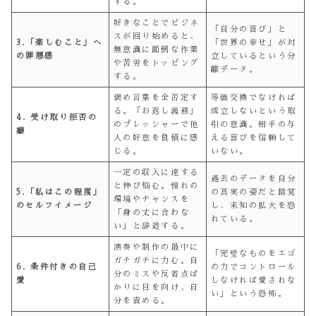
する。
好きなことでビジネ
「自分の喜び」と
スが回り始めると、
3.「楽しむこと」へ
「世界の幸せ」が対
無意識に面倒な作業
の罪悪感
立しているという分
や苦労をトッピング
離データ。
する。
褒め言葉を全否定す
等価交換でなければ
る。「お返し義務」
成立しないという取
4. 受け取り拒否の
のプレッシャーで他
引の意識。相手の与
癖
人の好意を負債に感
える喜びを信頼して
じる。
いない。
一定の収入に達する
過去のデータを自分
と伸び悩む。憧れの
5.「私はこの程度」
の真実の姿だと錯覚
環境やチャンスを
のセルフイメージ
し、未知の拡大を恐
「身の丈に合わな
れている。
い」と辞退する。
演奏や制作の最中に
「完璧なものをエゴ
ガチガチに力む。自
6. 条件付きの自己
の力でコントロール
分のミスや反省点ば
愛
しなければ愛されな
かりに目を向け、自
い」という恐怖。
分を責める。