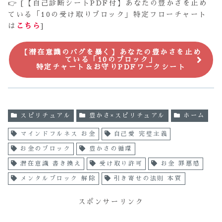
👉 [【自己診断シートPDF付】あなたの豊かさを止め
ている「10の受け取りブロック」特定フローチャート
は
こちら
]
【潜在意識のバグを暴く】あなたの豊かさを止め
ている「10のブロック」
特定チャート＆お守りPDFワークシート
スピリチュアル
豊かさ×スピリチュアル
ホーム
マインドフルネス お金
自己愛 完璧主義
お金のブロック
豊かさの循環
潜在意識 書き換え
受け取り許可
お金 罪悪感
メンタルブロック 解除
引き寄せの法則 本質
スポンサーリンク