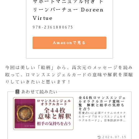
サポートマニュアル付き ド
リーンバーチュー Doreen
Virtue
978-2361880675
Amazonで見る
今回は美しい「絵柄」から、高次元のメッセージを読み
取って、ロマンスエンジェルカードの意味や解釈を深堀
りしていきたいと思います！
全44枚ロマンスエンジェ
ルオラクルカード意味一
覧 解釈と相手の気持ち
を占う
恋愛占いに必須アイテムのオラク
ルカード「ロマンスエンジェルオ
ラクルカード」。日本語訳が手に
入らなくなり、海外の解説書では
少しわかりにくい「ロマンスエン
ジェルオラクルカード」の意味一
覧や相手の気持ちを探るツールと
2026.07.15
して情報発信しています。個人的