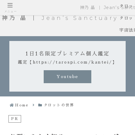
タロッ
神乃 晶 ｜ Jean’s Sanct
メニュー
神乃 晶 ｜ Jean’s Sanctuary
タロッ
宇宙法
1日1名限定プレミアム個人鑑定
鑑定【https://tarospi.com/kantei/】
Youtube
Home
タロットの世界
PR