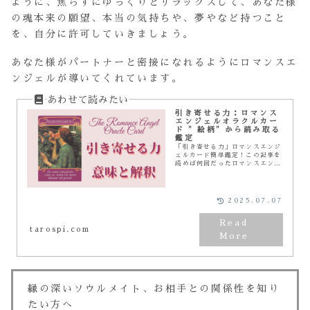
ように、焦らずにゆっくりとリラックスして、あなた様
の魂本来の願望、本当の気持ちや、夢やなど持つこと
を、自分に許可していきましょう。
あなた様がパートナーと密接になれるようにロマンスエ
ンジェルが導いてくれています。
引き寄せる力：ロマンス
エンジェルオラクルカー
ド ”絵柄”から読み取る
鑑定
「引き寄せる力」ロマンスエンジ
ェルカード簡単鑑定！この記事を
読めば何回だったロマンスエンジ
ェルカードの意味がスラスラ分か
る！今回は美しい「絵柄」にフォ
ーカスします。イラストから届く
高次元のメッセージを読み取っ
2025.07.07
て、ロマンスエンジェルカードの
意味や解釈を深堀りしていきたい
と思います！
tarospi.com
縁の深いソウルメイト、お相手との関係性を知り
たい方へ