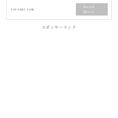
な解釈もあわせて紹介しています
ので、リーディングの参考にされ
tarospi.com
てみてくださいね。
スポンサーリンク