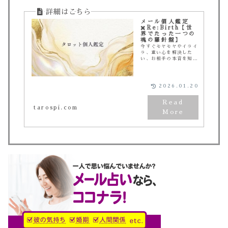
メール個人鑑定
✖️Re:Birth【世
界でたった一つの
魂の羅針盤】
今すぐモヤモヤやイライ
ラ、重い心を解決した
い、お相手の本音を知り
たい、楽になりたいな
ど、様々なお悩みを解決
するための道標となるタ
ロット鑑定を提供してい
2026.01.20
ます。あなたの人生の旅
をスピリチュアルの視点
から探索し、未知なる可
tarospi.com
能性に出会うお手伝いを
いたします。自分自身を
知り、進むべき方向を見
つける第一歩を踏み出し
ませんか？